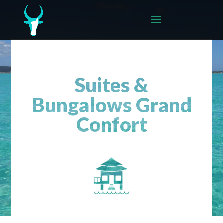
Suites &
Bungalows Grand
Confort