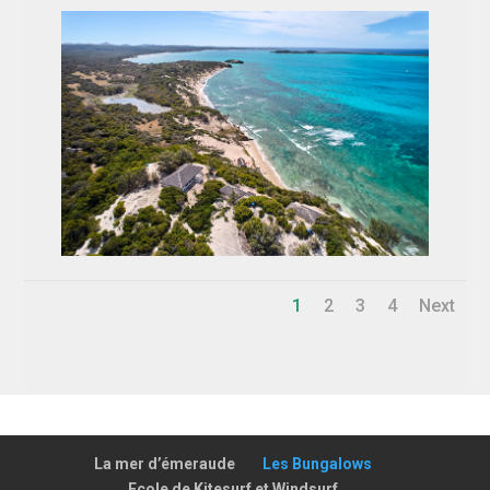
1
2
3
4
Next
La mer d’émeraude
Les Bungalows
Ecole de Kitesurf et Windsurf